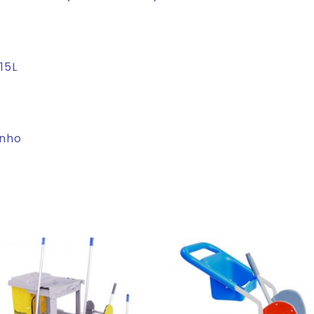
15L
inho