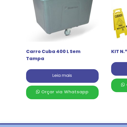
Carro Cuba 400 L Sem
KIT N.°
Tampa
Leia mais
Orçar via Whatsapp