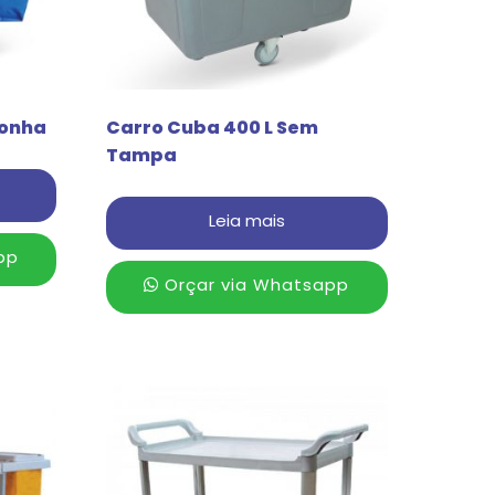
lonha
Carro Cuba 400 L Sem
Tampa
Leia mais
pp
Orçar via Whatsapp