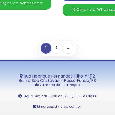
Orçar via Whatsapp
Orçar via Whatsa
1
2
→
Rua Henrique Fernandes Filho, nº.112
Bairro São Cristóvão - Passo Fundo/RS
Ver mapa de localização
Seg. à Sex. das 07:30 ao 12:00 / 13:30 às 18:00
kimarca@kimarca.com.br