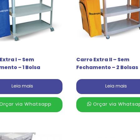
Extra I – Sem
Carro Extra II – Sem
ento – 1 Bolsa
Fechamento – 2 Bolsas
Leia mais
Leia mais
Orçar via Whatsapp
Orçar via Whatsa