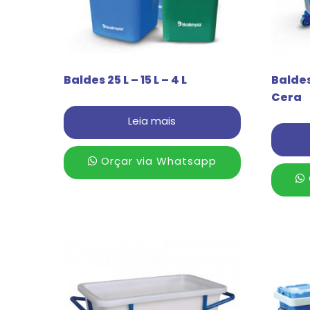
Baldes 25 L – 15 L – 4 L
Balde
Cera
Leia mais
Orçar via Whatsapp