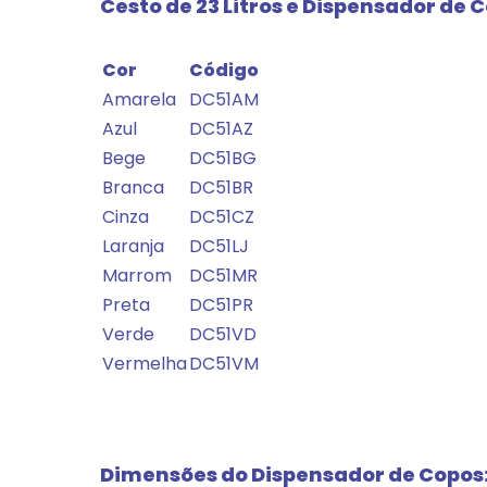
Cesto de 23 Litros e Dispensador de 
Cor
Código
Amarela
DC51AM
Azul
DC51AZ
Bege
DC51BG
Branca
DC51BR
Cinza
DC51CZ
Laranja
DC51LJ
Marrom
DC51MR
Preta
DC51PR
Verde
DC51VD
Vermelha
DC51VM
Dimensões do Dispensador de Copos