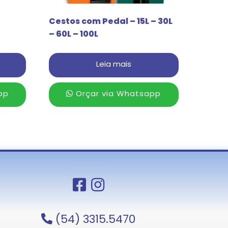
Cestos com Pedal – 15L – 30L
– 60L – 100L
Leia mais
pp
Orçar via Whatsapp
(54) 3315.5470