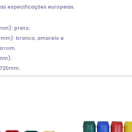
as especificações europeias.
mm): preto;
mm): branco, amarelo e
marrom.
0mm):
 720mm.