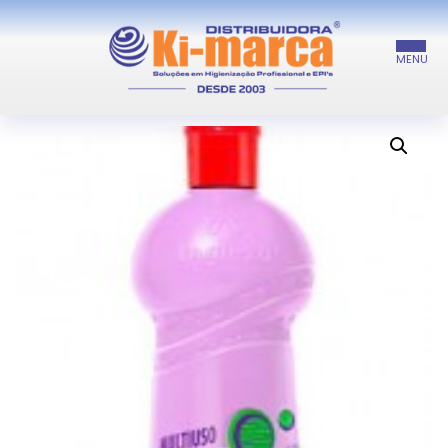
INÍCIO
/
LIMPEZA GERAL
/ UAU AÇÃO CLAREADORA
INÍCIO
PROMOÇÕES E NOVIDADES
A EMPRESA
PRODUTOS
FALE CONOSCO