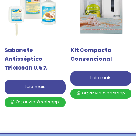
Sabonete
Kit Compacta
Antisséptico
Convencional
Triclosan 0,5%
Leia mais
Leia mais
Orçar via Whatsapp
Orçar via Whatsapp