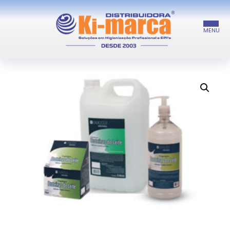
/ SABONETE LÍQUIDO CREMOSO
INÍCIO
/
SABONETES
PROTEÍNAS DO LEITE
INÍCIO
PROMOÇÕES E NOVIDADES
A EMPRESA
PRODUTOS
FALE CONOSCO