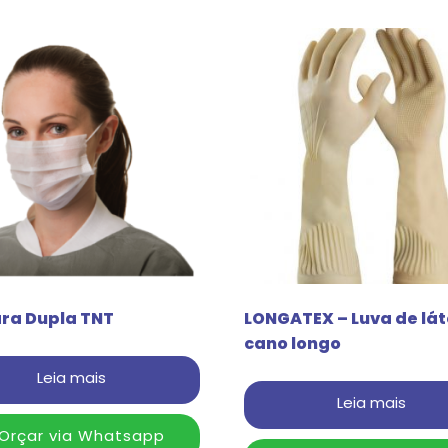
ra Dupla TNT
LONGATEX – Luva de lá
cano longo
Leia mais
Leia mais
Orçar via Whatsapp