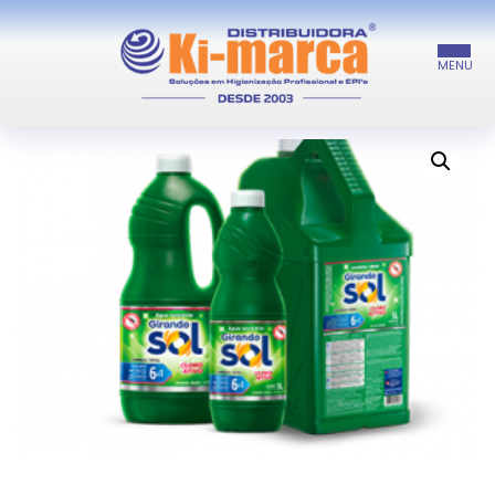
INÍCIO
/
LIMPEZA GERAL
/ ÁGUA SANITÁRIA
INÍCIO
PROMOÇÕES E NOVIDADES
A EMPRESA
PRODUTOS
FALE CONOSCO