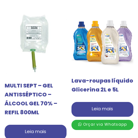
Lava-roupas líquido
MULTI SEPT – GEL
Glicerina 2L e 5L
ANTISSÉPTICO –
ÁLCOOL GEL 70% –
Leia mais
REFIL 800ML
Orçar via Whatsapp
Leia mais